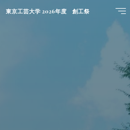
コ
東京工芸大学 2026年度 創工祭
ン
テ
ン
ツ
へ
ス
キ
ッ
プ